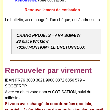
Renouvelez
votre cotisation :
Renouvellement de cotisation
Le bulletin, accompagné d’un chèque, est à adresser à
ORANO PROJETS – ARA SGN/EW
23 place Wicklow
78180 MONTIGNY LE BRETONNEUX
Renouveler par virement
IBAN
FR76 3000 3021 9900 0372 6056 579 –
SOGEFRPP
Avec en objet votre nom et COTISATION, suivi du
millésime
Si vous avez changé de coordonnées (postale,
courriel …)
n’oubliez pas de nous le
signaler
par mail.